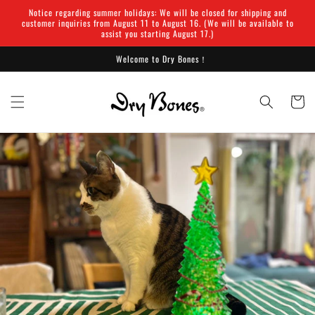
Skip to
Notice regarding summer holidays: We will be closed for shipping and
content
customer inquiries from August 11 to August 16. (We will be available to
assist you starting August 17.)
Welcome to Dry Bones！
Cart